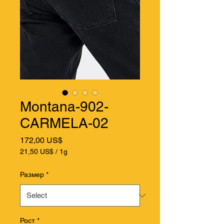
Montana-902-
CARMELA-02
Price
172,00 US$
21,50 US$
/
1g
21,50 US$
per
Размер
*
1
Gram
Рост
*