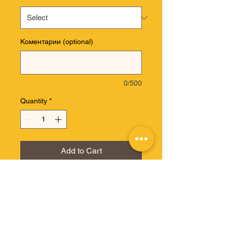
Коментарии (optional)
0/500
Quantity
*
Add to Cart
Размерныйряд:
32-33-
34/2/-36/2-38-40, 34*2 шт,
36*2 шт .
Рост:
L 34