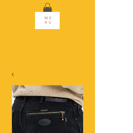
ME
NU