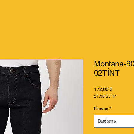
Montana-9
02TİNT
Цена
172,00 $
21,50 $
/
1г
21,50 $
за
Размер
*
1
Грамм
Выбрать